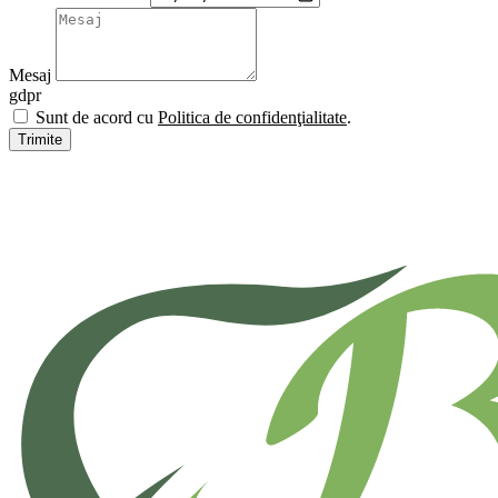
Mesaj
gdpr
Sunt de acord cu
Politica de confidenţialitate
.
Trimite